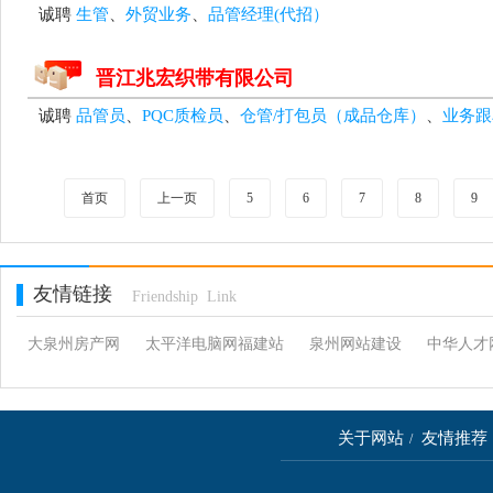
诚聘
生管
、
外贸业务
、
品管经理(代招）
晋江兆宏织带有限公司
诚聘
品管员
、
PQC质检员
、
仓管/打包员（成品仓库）
、
业务跟
首页
上一页
5
6
7
8
9
友情链接
Friendship Link
大泉州房产网
太平洋电脑网福建站
泉州网站建设
中华人才
关于网站
友情推荐
/