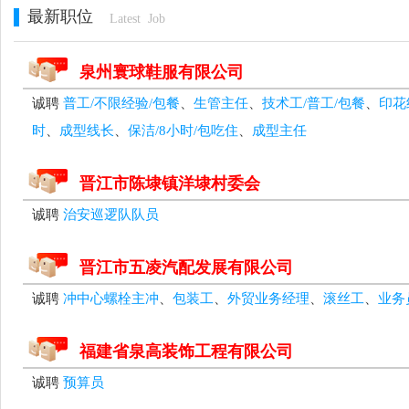
最新职位
Latest Job
泉州寰球鞋服有限公司
诚聘
普工/不限经验/包餐
、
生管主任
、
技术工/普工/包餐
、
印花
时
、
成型线长
、
保洁/8小时/包吃住
、
成型主任
晋江市陈埭镇洋埭村委会
诚聘
治安巡逻队队员
晋江市五凌汽配发展有限公司
诚聘
冲中心螺栓主冲
、
包装工
、
外贸业务经理
、
滚丝工
、
业务
福建省泉高装饰工程有限公司
诚聘
预算员