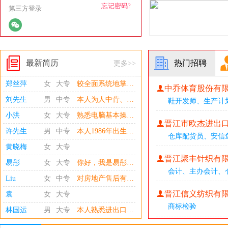
忘记密码?
第三方登录
最新简历
热门招聘
更多>>
郑丝萍
女
大专
较全面系统地掌握会计专业知识，熟悉会计相关法律法 。熟练使用office系列办公软件及用友、管家婆等财务软件，持会计从业资格证书、电算化证书、C1驾驶证。
中乔体育股份有
刘先生
男
中专
本人为人中肯、塌实勤奋、积极热情、乐观向上，具有一定的组织和创新精神，有强烈的团队意识
鞋开发师
、
生产计
小洪
女
大专
熟悉电脑基本操作，有初级会计资格证，熟悉使用word,excel软件，熟练使用金蝶、用友，有责任心，认真，对数据敏感。本人性格开郎，对工作认真负责，待人真诚，望贵公司能给个发展的空间。
晋江市欧杰进出
许先生
男
中专
本人1986年出生，有B2证驾驶证、货车从业资格证，行驶公里190万公里左右，、当过两年兵具备团队协作精神，身体精力充沛；做事认真负责，有出色方向感和敏锐的头脑、掌握货车维修和保养基础常识、熟悉整个福建路线、近20安全驾龄
仓库配货员
、
安信
黄晓梅
女
大专
晋江聚丰针织有
易彤
女
大专
你好，我是易彤。毕业于江西工业贸易职业技术学院，专业为健康管理，具备完整专业理论和中医理疗实操功底。实习期间担任健康顾问销售，擅长客户健康咨询、需求挖掘、客情维护与销售转化，抗压能力强、服务意识突出。不局限现有销售经验，拥有强烈学习意愿，愿意深耕健康管理、体检运营、慢病调理等细分板块，主动学习全新业务流程与专业技能。期待在晋江本地健康平台长期沉淀，发挥专业+沟通双重优势，不断突破个人能力边界，创造业绩与专业双重价值，与公司共同成长。
会计
、
主办会计
、
Liu
女
中专
对房地产售后有五年工作经验，基本的EXCEL、WORD等软件进行运用。工作态度认真、有责任心，好学且耐心，对数据具有一定的敏感性。（最好包吃住包），有时不方便接听电话，最好先加微信1013991180
晋江信义纺织有
袁
女
大专
商标检验
林国运
男
大专
本人熟悉进出口货物报关报检流程、进出口单证制作和加工贸易手册申请与核销、出口订舱等进出口相关工作。熟练使用WORD和EXCEL等办公软件，善于与人沟通与协调。若有幸成为贵司报关员的话，相信定会胜任贵司的相关工作。