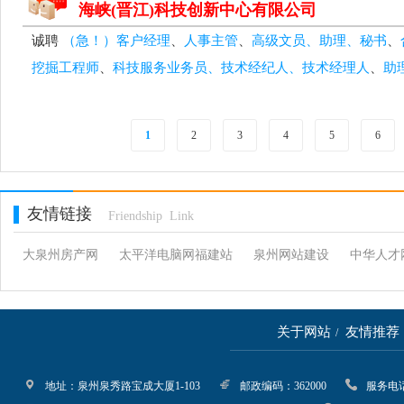
海峡(晋江)科技创新中心有限公司
诚聘
（急！）客户经理
、
人事主管
、
高级文员、助理、秘书
、
挖掘工程师
、
科技服务业务员、技术经纪人、技术经理人
、
助
1
2
3
4
5
6
友情链接
Friendship Link
大泉州房产网
太平洋电脑网福建站
泉州网站建设
中华人才
关于网站
友情推荐
/
地址：泉州泉秀路宝成大厦1-103
邮政编码：362000
服务电话：05