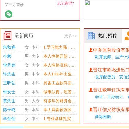
忘记密码?
第三方登录
最新简历
热门招聘
更多>>
朱秋婵
女
本科
1.学习能力强，耐心细致，责任心强 2.有良好的沟通交流能力，在意他人的感受，人际关系良好。 3.能熟练使用各种办公软件：Word、Excel、PPT等。 4.能够使用简单PS对图片进行处理。 获得荣誉：在“中检华日杯”第九届福建省食品安全科普作品大赛中获得三等奖 2022-2023学年获得学院二等奖学金
中乔体育股份有
小赖
男
大专
本人性格开朗，待人热情，真诚。对待工作认真，富有责任心，高中毕业于平山中学，毕业后曾学过一年计算机技术，能很熟练的掌握OFFICE等工具的使用！目前正在参加成人高考，提升自身学历。 保险行业勿扰！
鞋开发师
、
生产计
李丹婷
女
大专
本人性格沉稳，正直忠诚、执行力强；对工作乐观执着，敢于面对困难与挑战。较强的组织领导力，有团队合作精神、敏锐的市场洞察力、责任心强；具有良好语言表达能力及沟通协调能力，对工作认真细心用心、积极主动、敬业爱岗，有良好的职业道德和职业操守：其次抗压能力强，具有挑战性；有良好的心理素质，能正确的认识和评价自己虚心接受他人的建议。 具备扎实的专业素养与高效执行力，能快速适应岗位需求并推动任务落地。熟悉办公自动化系统操作，工作中注重细节把控与时间管理，能同时处理多线程任务，保持高效产出；有责任心，具备良好的沟通协调能力与团队协作精神，善于倾听需求并主动提供解决方案
晋江市欧杰进出
许先生
男
中专
本人1986年出生，有B2证驾驶证、货车从业资格证，行驶公里190万公里左右，、当过两年兵具备团队协作精神，身体精力充沛；做事认真负责，有出色方向感和敏锐的头脑、掌握货车维修和保养基础常识、熟悉整个福建路线、近20安全驾龄
仓库配货员
、
安信
王昕弘
男
本科
具备工业软件后端开发和AI Agent应用开发的复合背景，能理解工业数据采集、实时处理、知识检索和智能诊断之间的业务关系。具备较强的问题定位和工程落地能力，重视代码质量、接口稳定性、数据一致性和系统可维护性。沟通协作意识较强，能够配合产品、测试、运维和业务人员推进需求落地
晋江聚丰针织有
钟女士
女
本科
做事认真，吃苦耐劳。
会计
、
主办会计
、
黄先生
男
大专
有多年的财务会计工作经验； 熟练企业内、外账全套会计核算; 熟练企业的纳税申报、出口企业免抵退税申报 谙熟所得税的汇算清激、工商年检、银行融资贷款等， 谙熟企业财务内控制度设计、费用审核与控制及款项安排等 熟练操作办公软件及金蝶等财务软件。
晋江信义纺织有
陈子鸣
男
本科
本人具备较强的学习能力和实践意识，专业基础较为扎实，能够以认真负责的 态度完成各项学习和工作任务。熟悉各种办公软件，具备文档整理、数据处理、图 纸绘制、方案汇报和基础办公自动化能力。本人做事细致严谨，执行力较强，具有 良好的沟通能力、团队协作意识和抗压能力，能够较快适应不同工作环境。未来希 望将所学知识与实际岗位需求相结合，在工作实践中不断积累经验、提升专业水平， 为发展贡献自身价值。
商标检验
李莹莹
女
本科
1.专业基础扎实：专业排名前5%，持有初级会计职称; 在校学习用友U8财务软件基础操作，掌握Excel基础函数与数据透视表。拥有营收核对、物资盘点、单据整理相关实践经历，可完成票据核对、台账登记、资料归档等财务基础工作 2.工作细致严谨：对数据具备敏感度， 恪守财务保密原则，习惯规范整理各类原始单据，搭建业务明细台账，重视账务核对，保证数据清晰可追溯。 3.综合协调能力适配岗位:曾任学生部门部长，具备多任务统筹、沟通协调能力，能够配合完成往来对账、 资料整理等工作，执行力较强， 可胜任财务助理各类辅助账务工作，愿意持续积累实操经验。